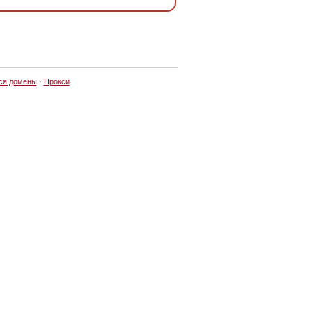
ся домены
·
Прокси