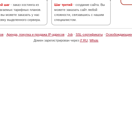
ой шаг
- заказ хостинга из
Шаг третий
- создание сайта. Вы
агаемых тарифных планов.
можете заказать сайт любой
 вы можете заказать у нас
сложности, связавшись с нашим
овку выделенного сервера.
специалистом.
ов
·
Аренда, покупка и продажа IP-адресов
·
Job
·
SSL-сертификаты
·
Освобождающие
Домен зарегистрирован через
i7.RU
.
Whois