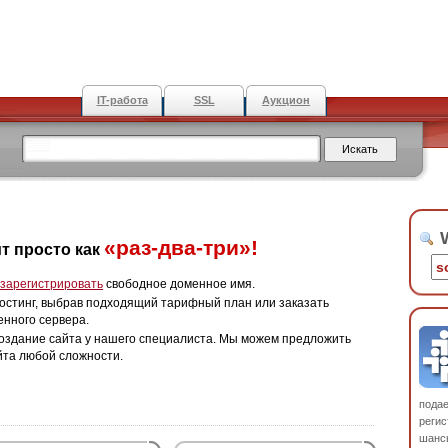
IT-работа
SSL
Аукцион
W
«раз-два-три»!
т просто как
зарегистрировать
свободное доменное имя.
остинг, выбрав подходящий тарифный план или заказать
енного сервера.
оздание сайта у нашего специалиста. Мы можем предложить
йта любой сложности.
пода
регис
шанс