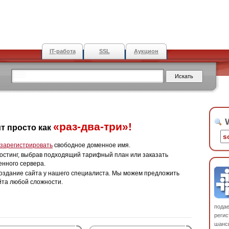
IT-работа
SSL
Аукцион
W
«раз-два-три»!
т просто как
зарегистрировать
свободное доменное имя.
остинг, выбрав подходящий тарифный план или заказать
енного сервера.
оздание сайта у нашего специалиста. Мы можем предложить
йта любой сложности.
пода
регис
шанс