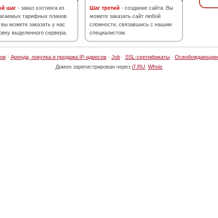
ой шаг
- заказ хостинга из
Шаг третий
- создание сайта. Вы
агаемых тарифных планов.
можете заказать сайт любой
 вы можете заказать у нас
сложности, связавшись с нашим
овку выделенного сервера.
специалистом.
ов
·
Аренда, покупка и продажа IP-адресов
·
Job
·
SSL-сертификаты
·
Освобождающие
Домен зарегистрирован через
i7.RU
.
Whois