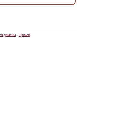
ся домены
·
Прокси