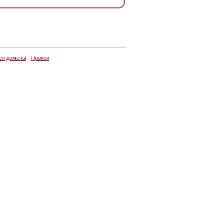
ся домены
·
Прокси