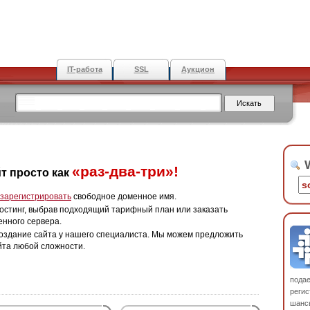
IT-работа
SSL
Аукцион
W
«раз-два-три»!
т просто как
зарегистрировать
свободное доменное имя.
остинг, выбрав подходящий тарифный план или заказать
енного сервера.
оздание сайта у нашего специалиста. Мы можем предложить
йта любой сложности.
пода
регис
шанс