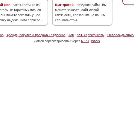
ой шаг
- заказ хостинга из
Шаг третий
- создание сайта. Вы
агаемых тарифных планов.
можете заказать сайт любой
 вы можете заказать у нас
сложности, связавшись с нашим
овку выделенного сервера.
специалистом.
ов
·
Аренда, покупка и продажа IP-адресов
·
Job
·
SSL-сертификаты
·
Освобождающие
Домен зарегистрирован через
i7.RU
.
Whois